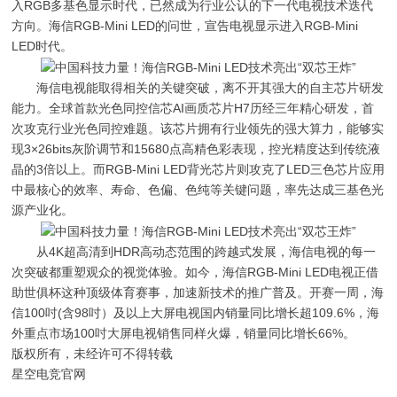
入RGB多基色显示时代，已然成为行业公认的下一代电视技术迭代
方向。海信RGB-Mini LED的问世，宣告电视显示进入RGB-Mini
LED时代。
海信电视能取得相关的关键突破，离不开其强大的自主芯片研发
能力。全球首款光色同控信芯AI画质芯片H7历经三年精心研发，首
次攻克行业光色同控难题。该芯片拥有行业领先的强大算力，能够实
现3×26bits灰阶调节和15680点高精色彩表现，控光精度达到传统液
晶的3倍以上。而RGB-Mini LED背光芯片则攻克了LED三色芯片应用
中最核心的效率、寿命、色偏、色纯等关键问题，率先达成三基色光
源产业化。
从4K超高清到HDR高动态范围的跨越式发展，海信电视的每一
次突破都重塑观众的视觉体验。如今，海信RGB-Mini LED电视正借
助世俱杯这种顶级体育赛事，加速新技术的推广普及。开赛一周，海
信100吋(含98吋）及以上大屏电视国内销量同比增长超109.6%，海
外重点市场100吋大屏电视销售同样火爆，销量同比增长66%。
版权所有，未经许可不得转载
星空电竞官网