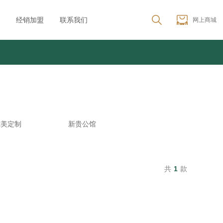
经销加盟
联系我们
网上商城
纯美定制
新贵公馆
共
1
款